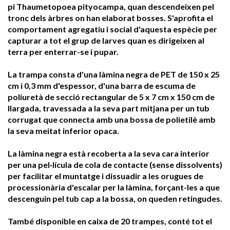
pi Thaumetopoea pityocampa, quan descendeixen pel
tronc dels àrbres on han elaborat bosses. S'aprofita el
comportament agregatiu i social d'aquesta espècie per
capturar a tot el grup de larves quan es dirigeixen al
terra per enterrar-se i pupar.
La trampa consta d'una làmina negra de PET de 150 x 25
cm i 0,3 mm d'espessor, d'una barra de escuma de
poliuretà de secció rectangular de 5 x 7 cm x 150 cm de
llargada, travessada a la seva part mitjana per un tub
corrugat que connecta amb una bossa de polietilè amb
la seva meitat inferior opaca.
La làmina negra està recoberta a la seva cara interior
per una pel·lícula de cola de contacte (sense dissolvents)
per facilitar el muntatge i dissuadir a les orugues de
processionària d'escalar per la làmina, forçant-les a que
descenguin pel tub cap a la bossa, on queden retingudes.
També disponible en caixa de 20 trampes, conté tot el