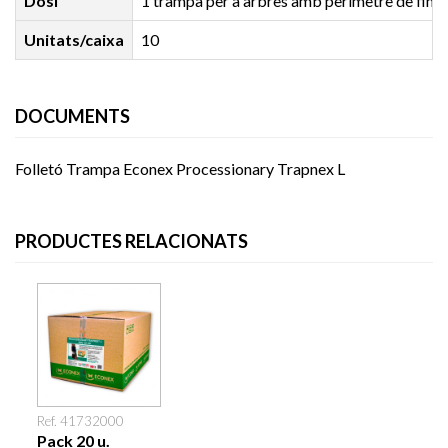
Dosi
1 trampa per a arbres amb perímetre de fins 
Unitats/caixa
10
DOCUMENTS
Folletó Trampa Econex Processionary Trapnex L
PRODUCTES RELACIONATS
Ref. 41732000
Pack 20 u.