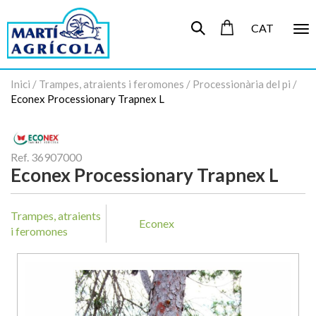
CAT
To
nav
Inici
/
Trampes, atraients i feromones
/
Processionària del pi
/
Econex Processionary Trapnex L
Ref. 36907000
Econex Processionary Trapnex L
Trampes, atraients
Econex
i feromones