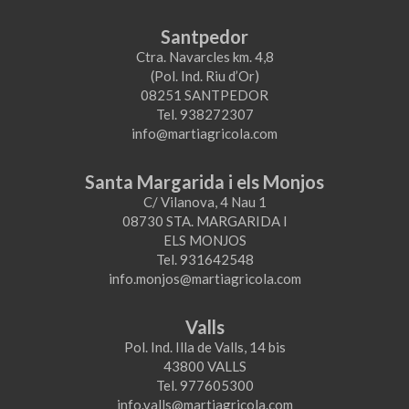
Santpedor
Ctra. Navarcles km. 4,8
(Pol. Ind. Riu d’Or)
08251 SANTPEDOR
Tel. 938272307
info@martiagricola.com
Santa Margarida i els Monjos
C/ Vilanova, 4 Nau 1
08730 STA. MARGARIDA I
ELS MONJOS
Tel. 931642548
info.monjos@martiagricola.com
Valls
Pol. Ind. Illa de Valls, 14 bis
43800 VALLS
Tel. 977605300
info.valls@martiagricola.com