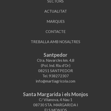
SECTORS
ACTUALITAT
MARQUES
CONTACTE
TREBALLA AMB NOSALTRES
Santpedor
Ctra. Navarcles km. 4,8
(Pol. Ind. Riu d’Or)
08251 SANTPEDOR
Tel. 938272307
info@martiagricola.com
Santa Margarida i els Monjos
C/ Vilanova, 4 Nau 1
08730 STA. MARGARIDA I
ELS MONJOS