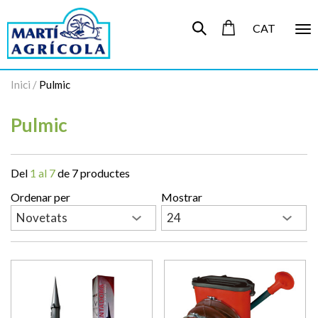
CAT
To
nav
Inici
/
Pulmic
Pulmic
Del
1 al 7
de 7 productes
Ordenar per
Mostrar