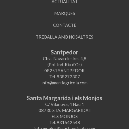
ACTUALITAT
MARQUES
CONTACTE
TREBALLA AMB NOSALTRES
Santpedor
Ctra. Navarcles km. 4,8
(Pol. Ind. Riu d’Or)
08251 SANTPEDOR
Tel. 938272307
info@martiagricola.com
Santa Margarida i els Monjos
C/ Vilanova, 4 Nau 1
08730 STA. MARGARIDA I
ELS MONJOS
Tel. 931642548
info.monjos@martiagricola.com