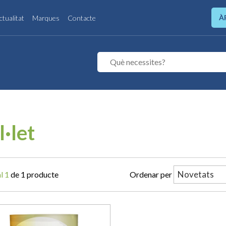
À
ctualitat
Marques
Contacte
l·let
l 1
de 1 producte
Ordenar per