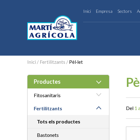
Inici
Empresa
Sectors
A
Inici
/
Fertilitzants
/
Pèl·let
Pè
Productes
Fitosanitaris
Del
1 a
Fertilitzants
Tots els productes
Bastonets