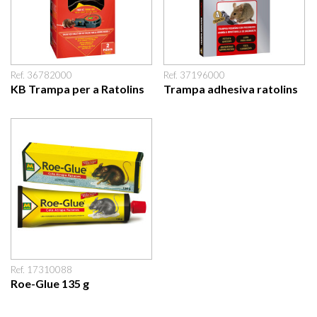
Ref. 36782000
Ref. 37196000
KB Trampa per a Ratolins
Trampa adhesiva ratolins
Ref. 17310088
Roe-Glue 135 g