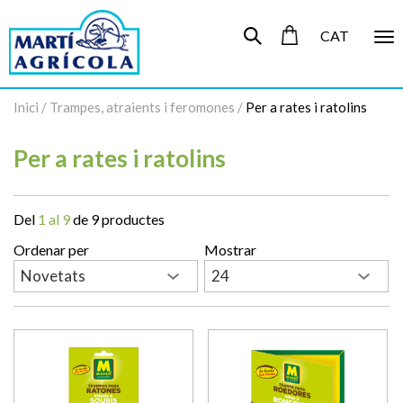
CAT
To
nav
Inici
/
Trampes, atraients i feromones
/
Per a rates i ratolins
Per a rates i ratolins
Del
1 al 9
de 9 productes
Ordenar per
Mostrar