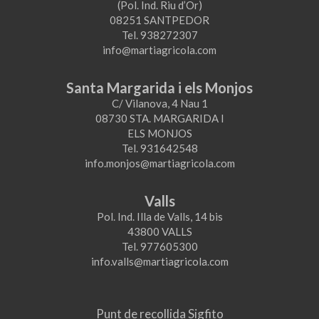
(Pol. Ind. Riu d’Or)
08251 SANTPEDOR
Tel. 938272307
info@martiagricola.com
Santa Margarida i els Monjos
C/ Vilanova, 4 Nau 1
08730 STA. MARGARIDA I
ELS MONJOS
Tel. 931642548
info.monjos@martiagricola.com
Valls
Pol. Ind. Illa de Valls, 14 bis
43800 VALLS
Tel. 977605300
info.valls@martiagricola.com
Punt de recollida Sigfito