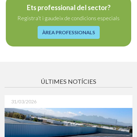
Ref. 37871052
Ref. 37221083
Katoun Gold 10 L
Valdor Flex
Ets professional del sector?
Registra’t i gaudeix de condicions especials
ÀREA PROFESSIONALS