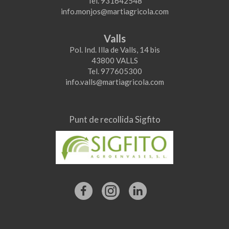
08251 SANTPEDOR
Tel. 938272307
info@martiagricola.com
Santa Margarida i els Monjos
C/ Vilanova, 4 Nau 1
08730 STA. MARGARIDA I
ELS MONJOS
Tel. 931642548
info.monjos@martiagricola.com
Valls
Pol. Ind. Illa de Valls, 14 bis
43800 VALLS
Tel. 977605300
info.valls@martiagricola.com
Punt de recollida Sigfito