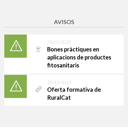
extensius.
És temps d’aplicar NUP en cultius extensius, una
solució innovadora que millora l’eficiència del nitrogen i
optimitza la fertilització nitrogenada. Aquest product...
Més info
AVISOS
29/05/2020
Bones pràctiques en
aplicacions de productes
fitosanitaris