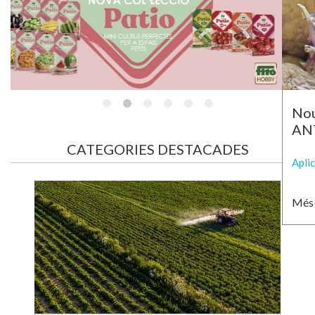
Nou antigerminatiu JED GRANET
ANTIGERME
Aplicació via foliar
Més informació
CATEGORIES DESTACADES