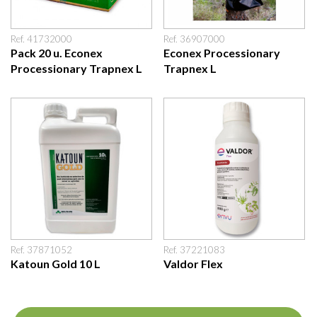
Ref. 41732000
Ref. 36907000
Pack 20 u. Econex
Econex Processionary
Processionary Trapnex L
Trapnex L