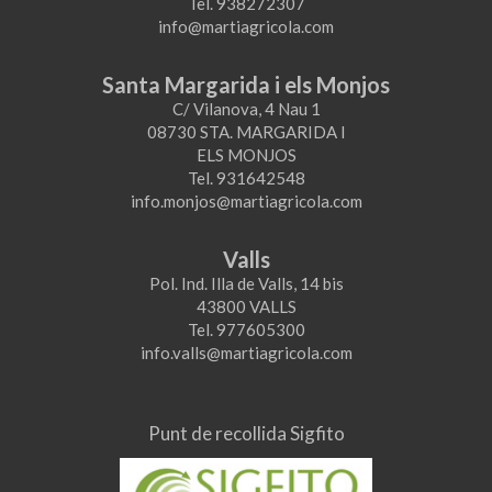
Tel. 938272307
info@martiagricola.com
Santa Margarida i els Monjos
C/ Vilanova, 4 Nau 1
08730 STA. MARGARIDA I
ELS MONJOS
Tel. 931642548
info.monjos@martiagricola.com
Valls
Pol. Ind. Illa de Valls, 14 bis
43800 VALLS
Tel. 977605300
info.valls@martiagricola.com
Punt de recollida Sigfito