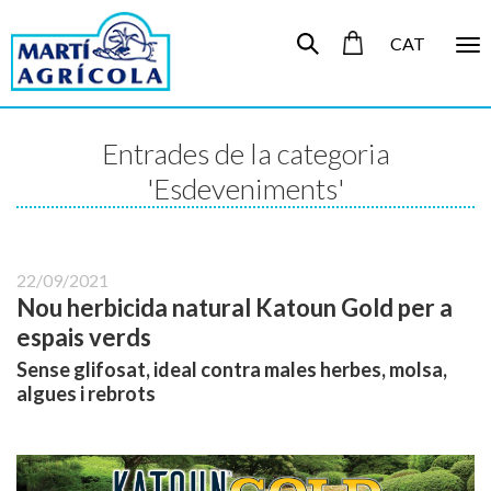
CAT
To
nav
Entrades de la categoria
'Esdeveniments'
22/09/2021
Nou herbicida natural Katoun Gold per a
espais verds
Sense glifosat, ideal contra males herbes, molsa,
algues i rebrots